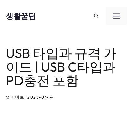
컨
텐
생활꿀팁
메
츠
뉴
로
건
USB 타입과 규격 가
너
이드 | USB C타입과
뛰
기
PD충전 포함
업데이트: 2025-07-14