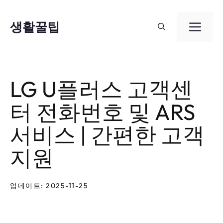
컨
텐
생활꿀팁
메
츠
뉴
로
건
LG U플러스 고객센
너
터 전화번호 및 ARS
뛰
기
서비스 | 간편한 고객
지원
업데이트: 2025-11-25