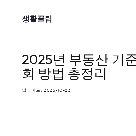
컨
텐
생활꿀팁
츠
로
건
2025년 부동산 
너
뛰
회 방법 총정리
기
업데이트: 2025-10-23