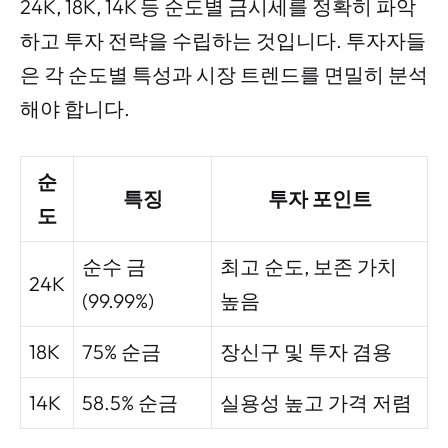
24K, 18K, 14K 등 순도별 금시세를 정확히 파악
하고 투자 전략을 수립하는 것입니다. 투자자들
은 각 순도별 특성과 시장 트렌드를 면밀히 분석
해야 합니다.
순
특징
투자 포인트
도
순수 금
최고 순도, 보존 가치
24K
(99.99%)
높음
18K
75% 순금
장신구 및 투자 겸용
14K
58.5% 순금
실용성 높고 가격 저렴