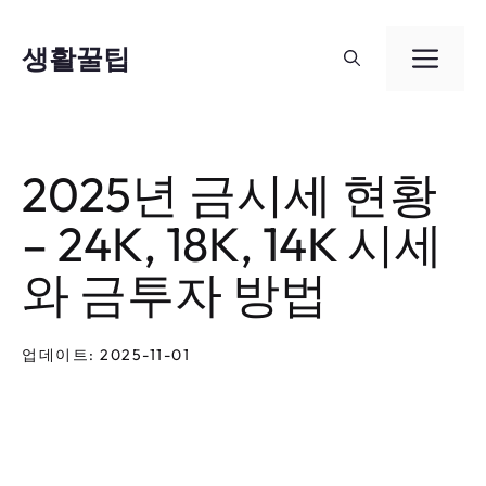
컨
텐
생활꿀팁
메
츠
뉴
로
건
2025년 금시세 현황
너
– 24K, 18K, 14K 시세
뛰
기
와 금투자 방법
업데이트: 2025-11-01