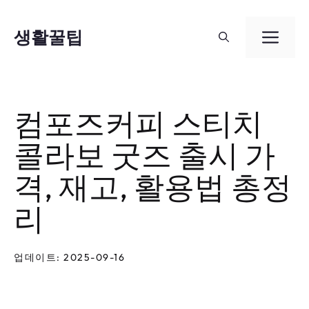
컨
텐
생활꿀팁
메
츠
뉴
로
건
컴포즈커피 스티치
너
콜라보 굿즈 출시 가
뛰
기
격, 재고, 활용법 총정
리
업데이트: 2025-09-16