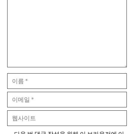
글
이
름
이
메
웹
일
사
다음 번 댓글 작성을 위해 이 브라우저에 이