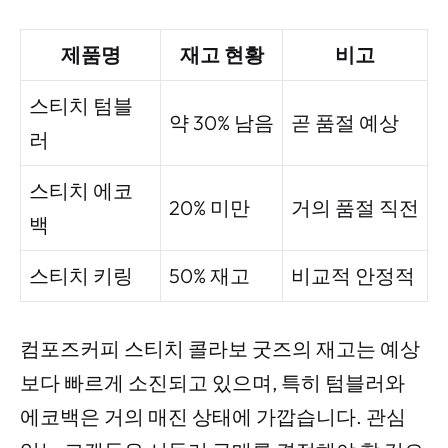
제품명
재고 현황
비고
스티치 텀블
약 30% 남음
곧 품절 예상
러
스티치 에코
20% 미만
거의 품절 직전
백
스티치 키링
50% 재고
비교적 안정적
컴포즈커피 스티치 콜라보 굿즈의 재고는 예상
보다 빠르게 소진되고 있으며, 특히 텀블러와
에코백은 거의 매진 상태에 가깝습니다. 관심