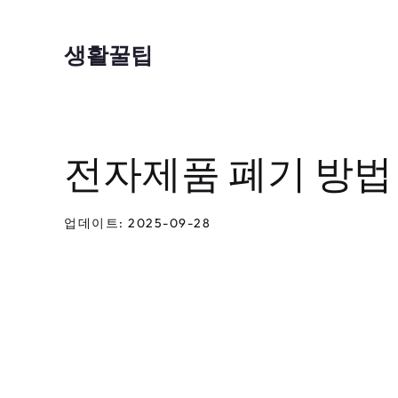
컨
텐
생활꿀팁
츠
로
건
전자제품 폐기 방법
너
뛰
기
업데이트: 2025-09-28