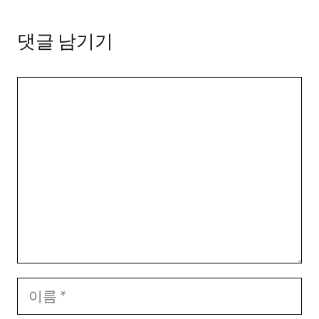
댓글 남기기
댓
글
이
름