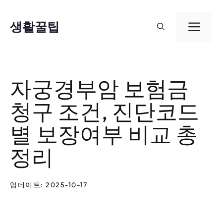
컨
텐
생활꿀팁
메
츠
뉴
로
건
자궁경부암 보험금
너
청구 조건, 진단코드
뛰
기
별 보장여부 비교 총
정리
업데이트: 2025-10-17