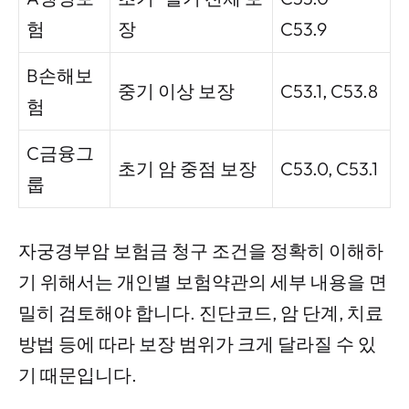
험
장
C53.9
B손해보
중기 이상 보장
C53.1, C53.8
험
C금융그
초기 암 중점 보장
C53.0, C53.1
룹
자궁경부암 보험금 청구 조건을 정확히 이해하
기 위해서는 개인별 보험약관의 세부 내용을 면
밀히 검토해야 합니다. 진단코드, 암 단계, 치료
방법 등에 따라 보장 범위가 크게 달라질 수 있
기 때문입니다.