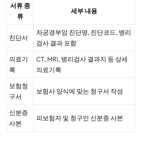
서류 종
세부 내용
류
자궁경부암 진단명, 진단코드, 병리
진단서
검사 결과 포함
의료기
CT, MRI, 병리검사 결과지 등 상세
록
의료기록
보험청
보험사 양식에 맞는 청구서 작성
구서
신분증
피보험자 및 청구인 신분증 사본
사본