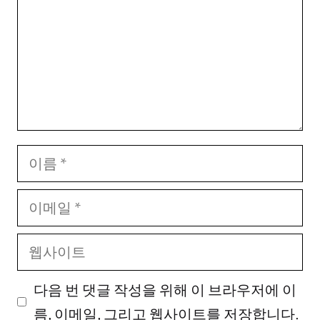
이
름
이
메
웹
일
사
다음 번 댓글 작성을 위해 이 브라우저에 이
이
름, 이메일, 그리고 웹사이트를 저장합니다.
트