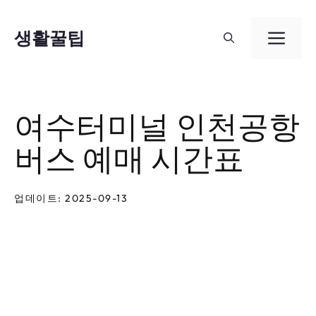
컨
텐
생활꿀팁
메
츠
뉴
로
건
여수터미널 인천공항
너
버스 예매 시간표
뛰
기
업데이트: 2025-09-13