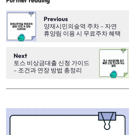
Further reading
Previous
양재시민의숲역 주차 – 자연
휴양림 이용 시 무료주차 혜택
Next
토스 비상금대출 신청 가이드
– 조건과 연장 방법 총정리