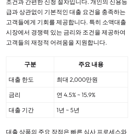
조건과 간편한 신청 절차입니다. 개인의 신용등
급과 상관없이 기본적인 대출 요건을 충족하는
고객들에게 기회를 제공합니다. 특히 소액대출
시장에서 경쟁력 있는 금리와 조건을 제공하여
고객들의 재정적 어려움을 지원합니다.
구분
주요 내용
대출 한도
최대 2,000만원
금리
연 4.5% ~ 15.9%
대출 기간
1년 ~ 5년
대출 상품의 주요 장점은 빠른 심사 프로세스와