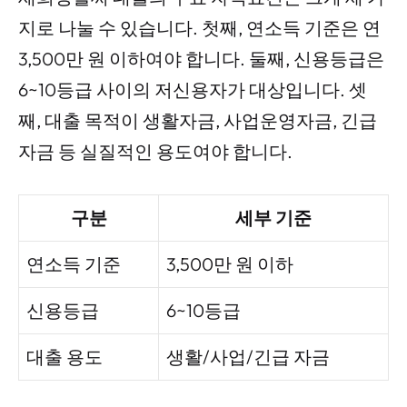
지로 나눌 수 있습니다. 첫째, 연소득 기준은 연
3,500만 원 이하여야 합니다. 둘째, 신용등급은
6~10등급 사이의 저신용자가 대상입니다. 셋
째, 대출 목적이 생활자금, 사업운영자금, 긴급
자금 등 실질적인 용도여야 합니다.
구분
세부 기준
연소득 기준
3,500만 원 이하
신용등급
6~10등급
대출 용도
생활/사업/긴급 자금