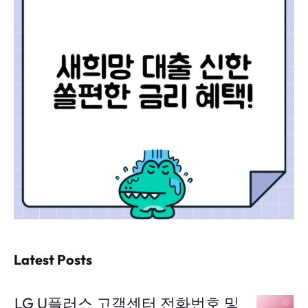
Latest Posts
LG U플러스 고객센터 전화번호 및