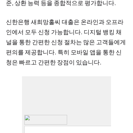
준, 상환 능력 등을 종합적으로 평가합니다.
신한은행 새희망홀씨 대출은 온라인과 오프라
인에서 모두 신청 가능합니다. 디지털 뱅킹 채
널을 통한 간편한 신청 절차는 많은 고객들에게
편의를 제공합니다. 특히 모바일 앱을 통한 신
청은 빠르고 간편한 장점이 있습니다.