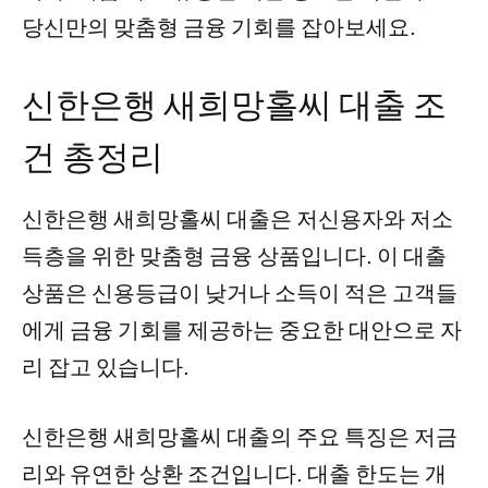
당신만의 맞춤형 금융 기회를 잡아보세요.
신한은행 새희망홀씨 대출 조
건 총정리
신한은행 새희망홀씨 대출은 저신용자와 저소
득층을 위한 맞춤형 금융 상품입니다. 이 대출
상품은 신용등급이 낮거나 소득이 적은 고객들
에게 금융 기회를 제공하는 중요한 대안으로 자
리 잡고 있습니다.
신한은행 새희망홀씨 대출의 주요 특징은 저금
리와 유연한 상환 조건입니다. 대출 한도는 개