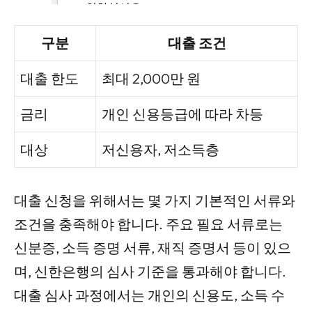
구분
대출 조건
대출 한도
최대 2,000만 원
금리
개인 신용등급에 따라 차등
대상
저신용자, 저소득층
대출 신청을 위해서는 몇 가지 기본적인 서류와
조건을 충족해야 합니다. 주요 필요 서류로는
신분증, 소득 증명 서류, 재직 증명서 등이 있으
며, 신한은행의 심사 기준을 통과해야 합니다.
대출 심사 과정에서는 개인의 신용도, 소득 수