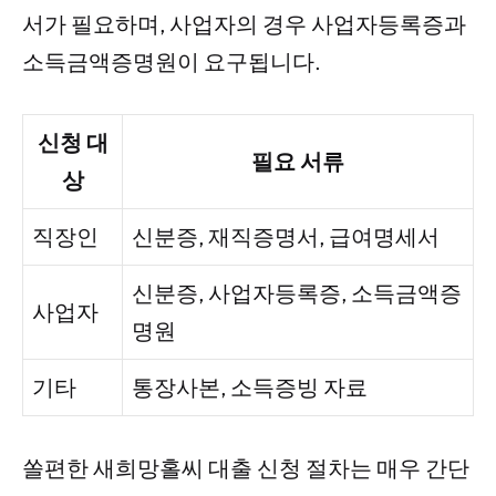
서가 필요하며, 사업자의 경우 사업자등록증과
소득금액증명원이 요구됩니다.
신청 대
필요 서류
상
직장인
신분증, 재직증명서, 급여명세서
신분증, 사업자등록증, 소득금액증
사업자
명원
기타
통장사본, 소득증빙 자료
쏠편한 새희망홀씨 대출 신청 절차는 매우 간단