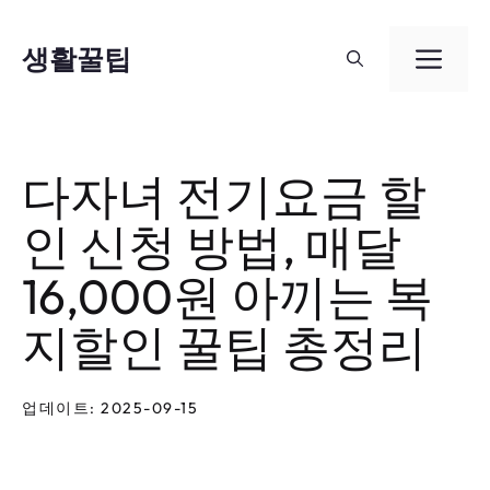
컨
텐
생활꿀팁
메
츠
뉴
로
건
다자녀 전기요금 할
너
인 신청 방법, 매달
뛰
기
16,000원 아끼는 복
지할인 꿀팁 총정리
업데이트: 2025-09-15