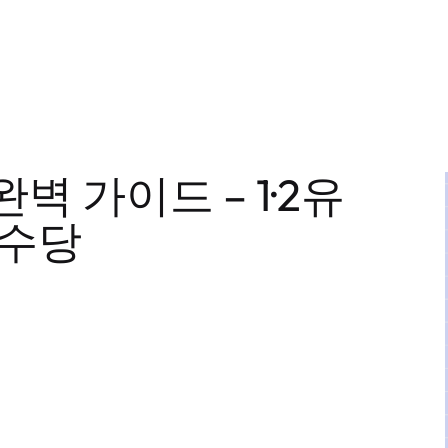
 가이드 – 1·2유
공수당