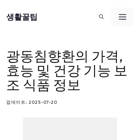
컨
텐
생활꿀팁
메
츠
뉴
로
건
광동침향환의 가격,
너
효능 및 건강 기능 보
뛰
기
조 식품 정보
업데이트: 2025-07-20