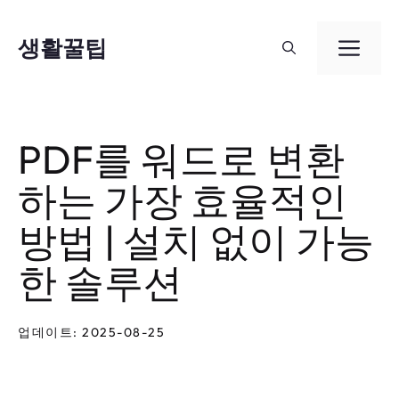
컨
텐
생활꿀팁
메
츠
뉴
로
건
PDF를 워드로 변환
너
하는 가장 효율적인
뛰
기
방법 | 설치 없이 가능
한 솔루션
업데이트: 2025-08-25