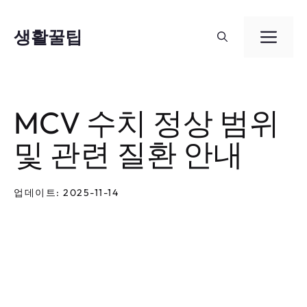
컨
텐
생활꿀팁
메
츠
뉴
로
건
MCV 수치 정상 범위
너
및 관련 질환 안내
뛰
기
업데이트: 2025-11-14