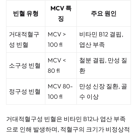
MCV 특
빈혈 유형
주요 원인
징
거대적혈구
MCV >
비타민 B12 결핍,
성 빈혈
100 fl
엽산 부족
MCV <
철분 결핍, 만성 질
소구성 빈혈
80 fl
환
MCV 80-
만성 신장 질환, 골
정구성 빈혈
100 fl
수 이상
거대적혈구성 빈혈은 비타민 B12나 엽산 부족
으로 인해 발생하며, 적혈구의 크기가 비정상적