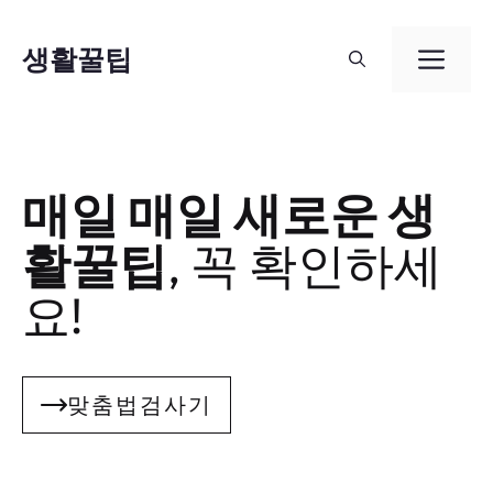
컨
텐
생활꿀팁
메
츠
뉴
로
건
매일 매일 새로운 생
너
뛰
활꿀팁
, 꼭 확인하세
기
요!
맞춤법검사기