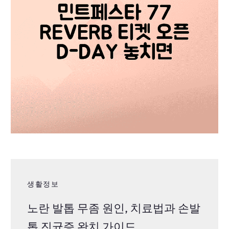
생활정보
노란 발톱 무좀 원인, 치료법과 손발
톱 진균증 완치 가이드