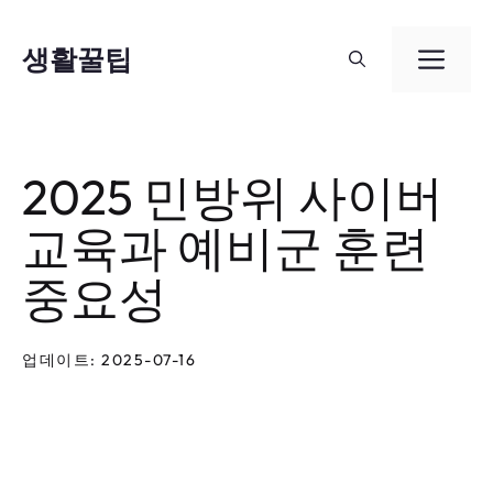
컨
텐
생활꿀팁
메
츠
뉴
로
건
2025 민방위 사이버
너
교육과 예비군 훈련
뛰
기
중요성
업데이트: 2025-07-16