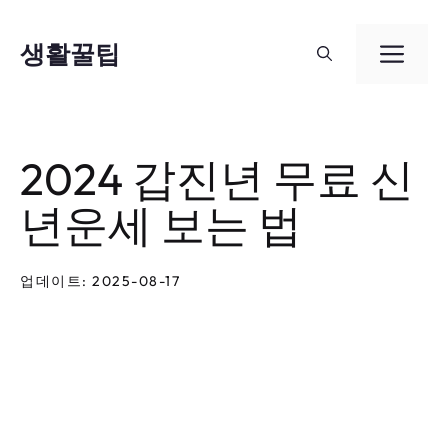
컨
텐
생활꿀팁
메
츠
뉴
로
건
2024 갑진년 무료 신
너
년운세 보는 법
뛰
기
업데이트: 2025-08-17