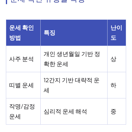
운세 확인
난이
특징
방법
도
개인 생년월일 기반 정
사주 분석
상
확한 운세
12간지 기반 대략적 운
띠별 운세
하
세
작명/감정
심리적 운세 해석
중
운세