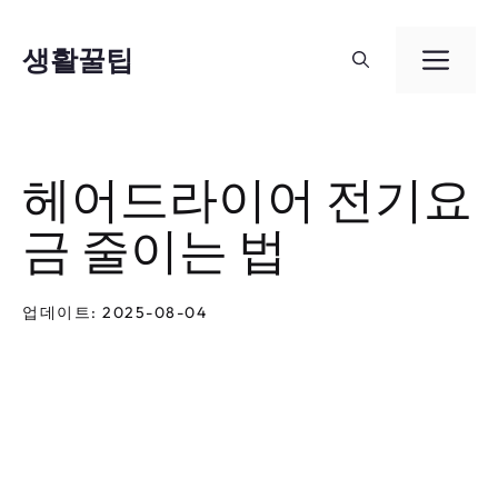
컨
텐
생활꿀팁
메
츠
뉴
로
건
헤어드라이어 전기요
너
금 줄이는 법
뛰
기
업데이트: 2025-08-04