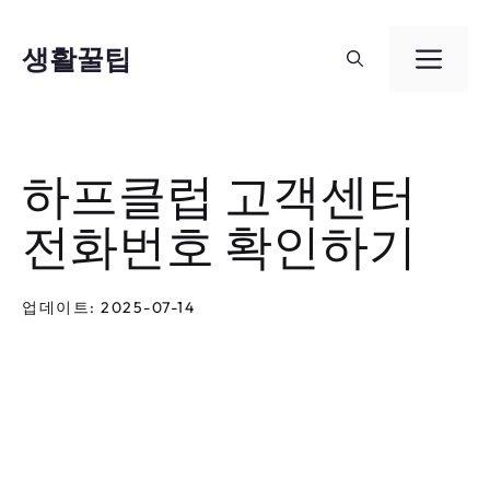
컨
텐
생활꿀팁
메
츠
뉴
로
건
하프클럽 고객센터
너
전화번호 확인하기
뛰
기
업데이트: 2025-07-14