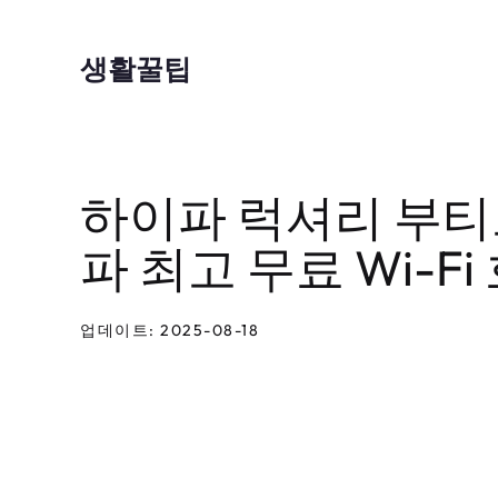
컨
텐
생활꿀팁
츠
로
건
하이파 럭셔리 부티
너
뛰
파 최고 무료 Wi-F
기
업데이트: 2025-08-18