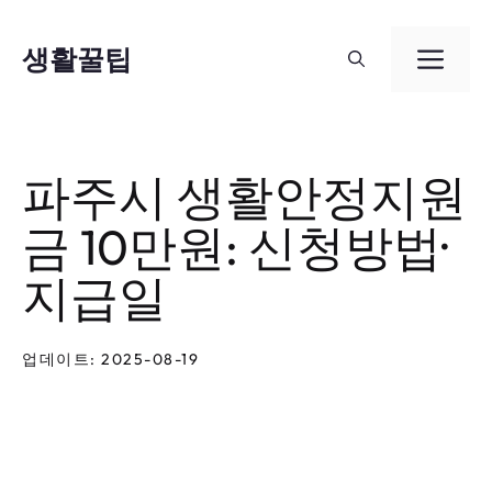
컨
텐
생활꿀팁
메
츠
뉴
로
건
파주시 생활안정지원
너
금 10만원: 신청방법·
뛰
기
지급일
업데이트: 2025-08-19