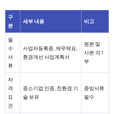
구
세부 내용
비고
분
필
원본 및
수
사업자등록증, 재무제표,
사본 각 1
서
환경개선 사업계획서
부
류
자
격
중소기업 인증, 친환경 기
증빙서류
요
술 보유
필수
건