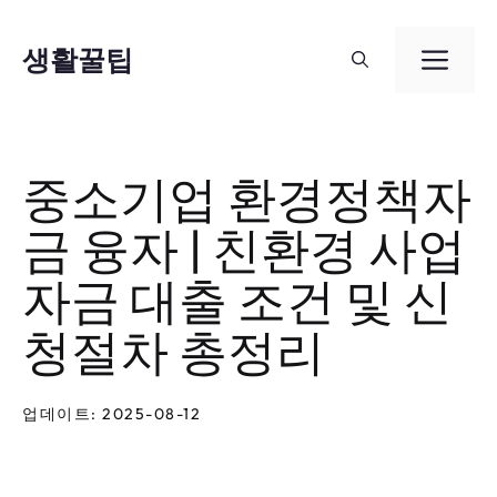
컨
텐
생활꿀팁
메
츠
뉴
로
건
중소기업 환경정책자
너
금 융자 | 친환경 사업
뛰
기
자금 대출 조건 및 신
청절차 총정리
업데이트: 2025-08-12