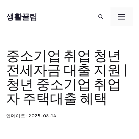
컨
텐
생활꿀팁
메
츠
뉴
로
건
중소기업 취업 청년
너
전세자금 대출 지원 |
뛰
기
청년 중소기업 취업
자 주택대출 혜택
업데이트: 2025-08-14