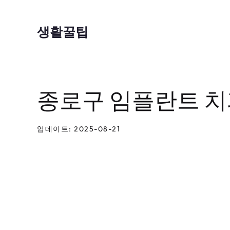
컨
텐
생활꿀팁
츠
로
건
종로구 임플란트 치
너
뛰
기
업데이트: 2025-08-21