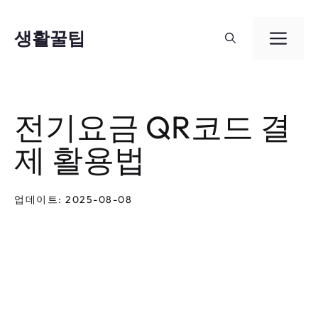
컨
텐
생활꿀팁
메
츠
뉴
로
건
전기요금 QR코드 결
너
제 활용법
뛰
기
업데이트: 2025-08-08