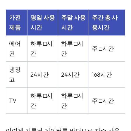
가전
평일 사용
주말 사용
주간 총 사
제품
시간
시간
용시간
에어
하루 □시
하루 □시
주 □시간
컨
간
간
냉장
24시간
24시간
168시간
고
하루 □시
하루 □시
TV
주 □시간
간
간
이렇게 기록된 데이터를 바탕으로 자주 사용