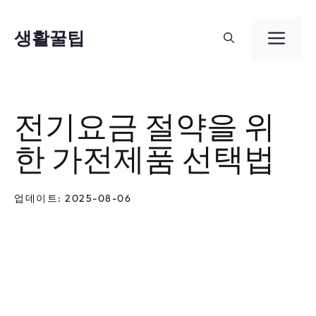
컨
텐
생활꿀팁
메
츠
뉴
로
건
전기요금 절약을 위
너
한 가전제품 선택법
뛰
기
업데이트: 2025-08-06