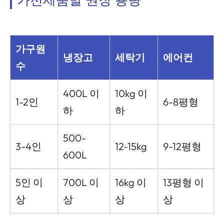
가전제품별 권장 용량
가구원
냉장고
세탁기
에어컨
수
400L 이
10kg 이
1-2인
6-8평형
하
하
500-
3-4인
12-15kg
9-12평형
600L
5인 이
700L 이
16kg 이
13평형 이
상
상
상
상