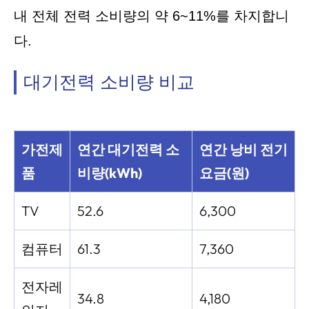
내 전체 전력 소비량의 약 6~11%를 차지합니
다.
대기전력 소비량 비교
가전제
연간 대기전력 소
연간 낭비 전기
품
비량(kWh)
요금(원)
TV
52.6
6,300
컴퓨터
61.3
7,360
전자레
34.8
4,180