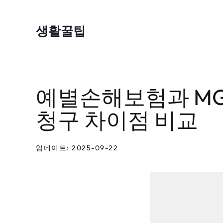
컨
텐
생활꿀팁
츠
로
건
예별손해보험과 M
너
뛰
청구 차이점 비교
기
업데이트: 2025-09-22