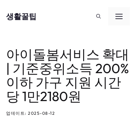
컨
텐
생활꿀팁
메
츠
뉴
로
건
아이돌봄서비스 확대
너
| 기준중위소득 200%
뛰
기
이하 가구 지원 시간
당 1만2180원
업데이트: 2025-08-12