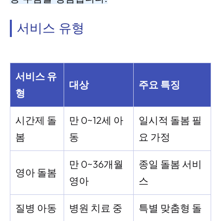
서비스 유형
서비스 유
대상
주요 특징
형
시간제 돌
만 0~12세 아
일시적 돌봄 필
봄
동
요 가정
만 0~36개월
종일 돌봄 서비
영아 돌봄
영아
스
질병 아동
병원 치료 중
특별 맞춤형 돌