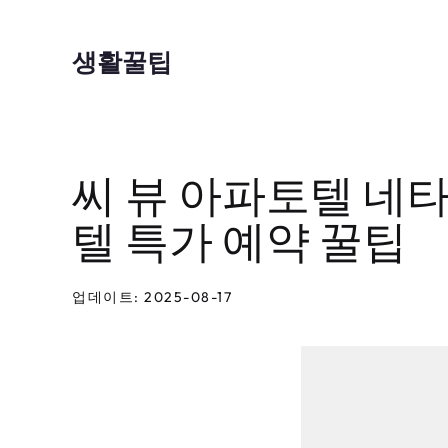
컨
텐
생활꿀팁
츠
로
건
씨 뷰 아파토텔 네타
너
뛰
텔 특가 예약 꿀팁
기
업데이트: 2025-08-17