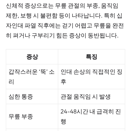
신체적 증상으로는 무릎 관절의 부종, 움직임
제한, 보행 시 불편함 등이 나타납니다. 특히 십
자인대 파열 직후에는 걷기 어렵고 무릎을 완전
히 펴거나 구부리기 힘든 증상이 동반됩니다.
증상
특징
갑작스러운 ‘뚝’ 소
인대 손상의 직접적인 징
리
후
심한 통증
관절 움직임 시 발생
24-48시간 내 급격히 진
무릎 부종
행