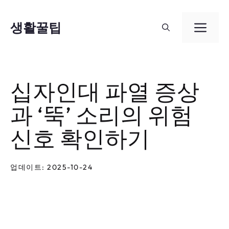
컨
텐
생활꿀팁
메
츠
뉴
로
건
십자인대 파열 증상
너
과 ‘뚝’ 소리의 위험
뛰
기
신호 확인하기
업데이트: 2025-10-24