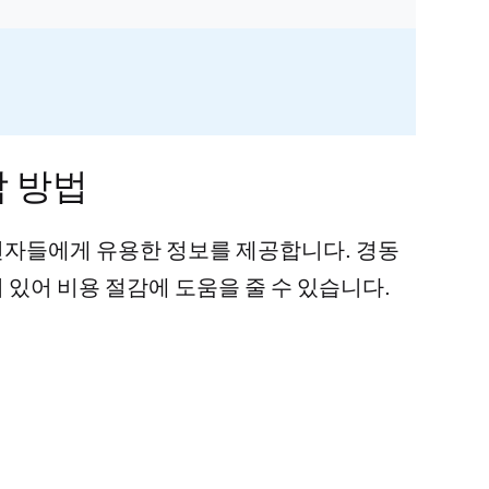
감 방법
전자들에게 유용한 정보를 제공합니다. 경동
있어 비용 절감에 도움을 줄 수 있습니다.