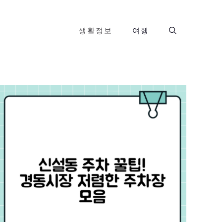
생활정보
여행