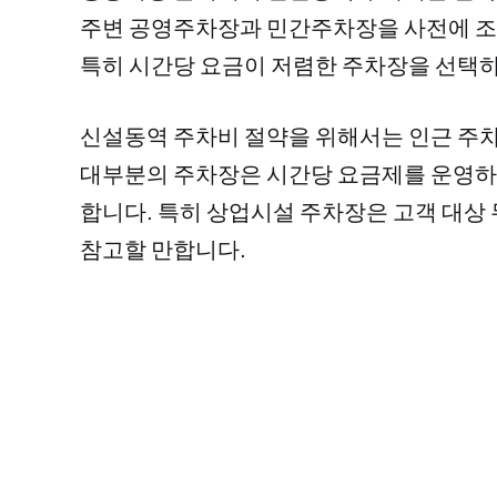
주변 공영주차장과 민간주차장을 사전에 조사
특히 시간당 요금이 저렴한 주차장을 선택
신설동역 주차비 절약을 위해서는 인근 주차
대부분의 주차장은 시간당 요금제를 운영하고
합니다. 특히 상업시설 주차장은 고객 대상
참고할 만합니다.