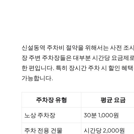
신설동역 주차비 절약을 위해서는 사전 조사
장 주변 주차장들은 대부분 시간당 요금제로
한 편입니다. 특히 장시간 주차 시 할인 혜
가능합니다.
주차장 유형
평균 요금
노상 주차장
30분 1,000원
주차 전용 건물
시간당 2,000원