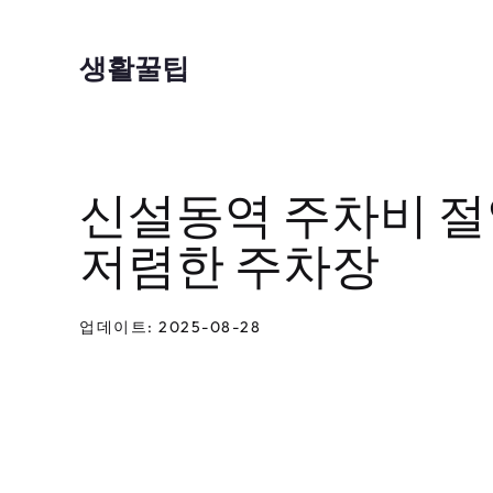
컨
텐
생활꿀팁
츠
로
건
신설동역 주차비 절
너
뛰
저렴한 주차장
기
업데이트: 2025-08-28