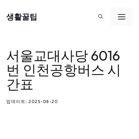
컨
텐
생활꿀팁
메
츠
뉴
로
건
서울교대사당 6016
너
번 인천공항버스 시
뛰
기
간표
업데이트: 2025-08-20