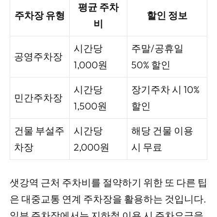
평균 주차
주차장 유형
할인 정보
비
시간당
주말/공휴일
공영주차장
1,000원
50% 할인
시간당
장기주차 시 10%
민간주차장
1,500원
할인
건물 부설주
시간당
해당 건물 이용
차장
2,000원
시 무료
샛강역 근처 주차비를 절약하기 위한 또 다른 팁
은 대중교통 연계 주차장을 활용하는 것입니다.
일부 주차장에서는 지하철 이용 시 주차요금을