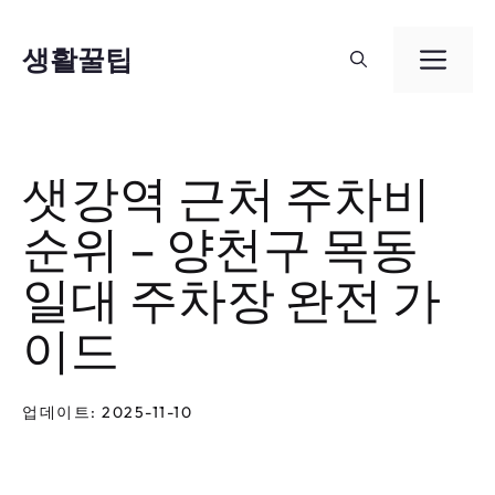
컨
텐
생활꿀팁
메
츠
뉴
로
건
샛강역 근처 주차비
너
순위 – 양천구 목동
뛰
기
일대 주차장 완전 가
이드
업데이트: 2025-11-10