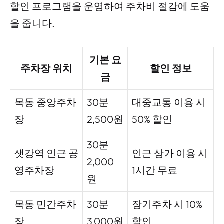
할인 프로그램을 운영하여 주차비 절감에 도움
을 줍니다.
기본 요
주차장 위치
할인 정보
금
목동 중앙주차
30분
대중교통 이용 시
장
2,500원
50% 할인
30분
샛강역 인근 공
인근 상가 이용 시
2,000
영주차장
1시간 무료
원
목동 민간주차
30분
장기주차 시 10%
장
3,000원
할인