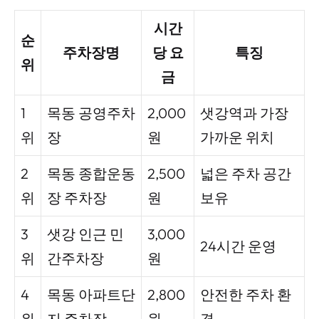
시간
순
주차장명
당 요
특징
위
금
1
목동 공영주차
2,000
샛강역과 가장
위
장
원
가까운 위치
2
목동 종합운동
2,500
넓은 주차 공간
위
장 주차장
원
보유
3
샛강 인근 민
3,000
24시간 운영
위
간주차장
원
4
목동 아파트단
2,800
안전한 주차 환
위
지 주차장
원
경