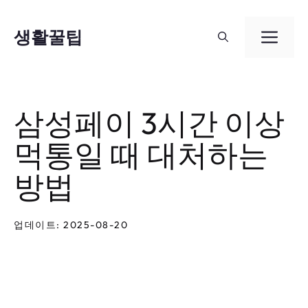
컨
텐
생활꿀팁
메
츠
뉴
로
건
삼성페이 3시간 이상
너
먹통일 때 대처하는
뛰
기
방법
업데이트: 2025-08-20