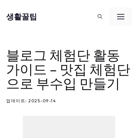
컨
텐
생활꿀팁
메
츠
뉴
로
건
블로그 체험단 활동
너
가이드 – 맛집 체험단
뛰
기
으로 부수입 만들기
업데이트: 2025-09-14