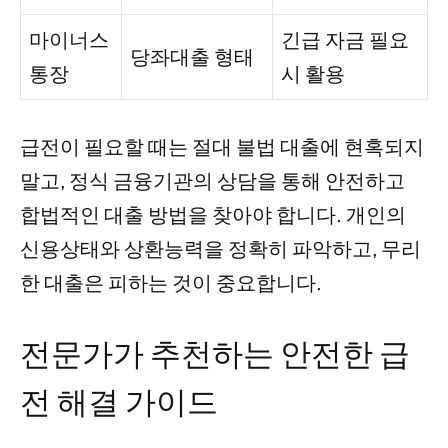
마이너스
긴급 자금 필요
당좌대출 형태
통장
시 활용
급전이 필요할 때는 절대 불법 대출에 현혹되지
말고, 정식 금융기관의 상담을 통해 안전하고
합법적인 대출 방법을 찾아야 합니다. 개인의
신용상태와 상환능력을 정확히 파악하고, 무리
한 대출은 피하는 것이 중요합니다.
전문가가 추천하는 안전한 급
전 해결 가이드