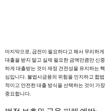
마지막으로, 급전이 필요하다고 해서 무리하게
대출을 받지 말고 실제 필요한 금액만큼만 신중
하게 대출받는 것이 재정 건전성을 유지하는 핵
심입니다. 불법사금융의 위험을 인지하고 합법
적이고 안전한 대출 방식을 선택하는 것이 가장
중요합니다.