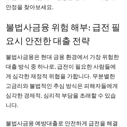
안정을 찾아보세요.
불법사금융 위험 해부: 급전 필
요시 안전한 대출 전략
불법사금융은 현대 금융 환경에서 가장 위험한
대출 방식 중 하나로, 급전이 필요한 사람들에
게 심각한 재정적 위협을 가합니다. 무분별한
고금리와 불법적인 추심 방식은 피해자들에게
심각한 경제적, 심리적 부담을 초래할 수 있습
니다.
불법사금융 예방대출로 안전하게 급전을 해결