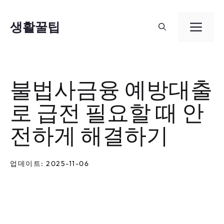
컨
텐
생활꿀팁
메
츠
뉴
로
건
불법사금융 예방대출
너
로 급전 필요할 때 안
뛰
기
전하게 해결하기
업데이트: 2025-11-06