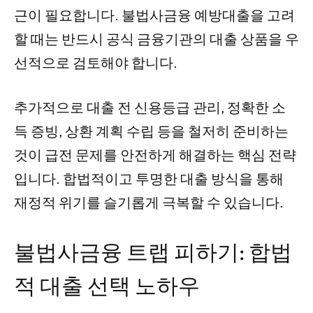
근이 필요합니다. 불법사금융 예방대출을 고려
할 때는 반드시 공식 금융기관의 대출 상품을 우
선적으로 검토해야 합니다.
추가적으로 대출 전 신용등급 관리, 정확한 소
득 증빙, 상환 계획 수립 등을 철저히 준비하는
것이 급전 문제를 안전하게 해결하는 핵심 전략
입니다. 합법적이고 투명한 대출 방식을 통해
재정적 위기를 슬기롭게 극복할 수 있습니다.
불법사금융 트랩 피하기: 합법
적 대출 선택 노하우