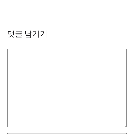
댓글 남기기
댓
글