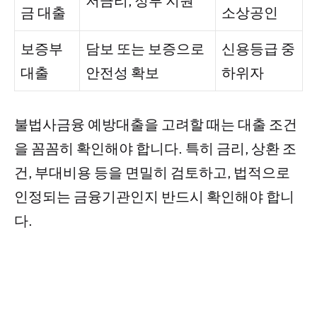
저금리, 정부 지원
금 대출
소상공인
보증부
담보 또는 보증으로
신용등급 중
대출
안전성 확보
하위자
불법사금융 예방대출을 고려할 때는 대출 조건
을 꼼꼼히 확인해야 합니다. 특히 금리, 상환 조
건, 부대비용 등을 면밀히 검토하고, 법적으로
인정되는 금융기관인지 반드시 확인해야 합니
다.