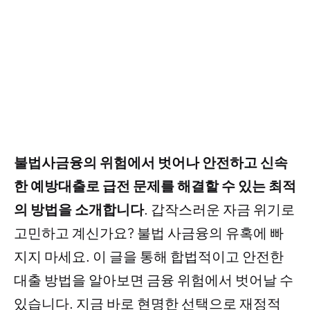
불법사금융의 위험에서 벗어나 안전하고 신속
한 예방대출로 급전 문제를 해결할 수 있는 최적
의 방법을 소개합니다
. 갑작스러운 자금 위기로
고민하고 계신가요? 불법 사금융의 유혹에 빠
지지 마세요. 이 글을 통해 합법적이고 안전한
대출 방법을 알아보면 금융 위험에서 벗어날 수
있습니다. 지금 바로 현명한 선택으로 재정적