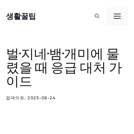
컨
텐
생활꿀팁
메
츠
뉴
로
건
벌·지네·뱀·개미에 물
너
렸을 때 응급 대처 가
뛰
기
이드
업데이트: 2025-08-24