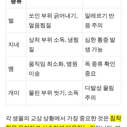
종류
쏘인 부위 긁어내기,
알레르기 반
벌
얼음찜질
응 주의
상처 부위 소독, 냉찜
심한 통증 발
지네
질
생 가능
움직임 최소화, 병원
독 종류 확인
뱀
이송
중요
다발성 물림
개미
물린 부위 씻기, 소독
주의
각 생물의 교상 상황에서 가장 중요한 것은
침착