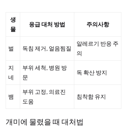
생
응급 대처 방법
주의사항
물
알레르기 반응 주
벌
독침 제거, 얼음찜질
의
지
부위 세척, 병원 방
독 확산 방지
네
문
부위 고정, 의료진
뱀
침착함 유지
도움
개미에 물렸을 때 대처법