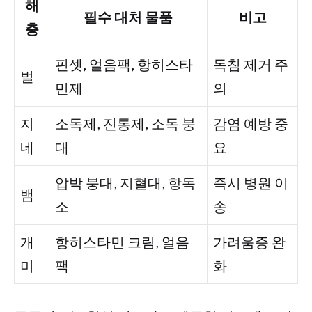
해
필수 대처 물품
비고
충
핀셋, 얼음팩, 항히스타
독침 제거 주
벌
민제
의
지
소독제, 진통제, 소독 붕
감염 예방 중
네
대
요
압박 붕대, 지혈대, 항독
즉시 병원 이
뱀
소
송
개
항히스타민 크림, 얼음
가려움증 완
미
팩
화