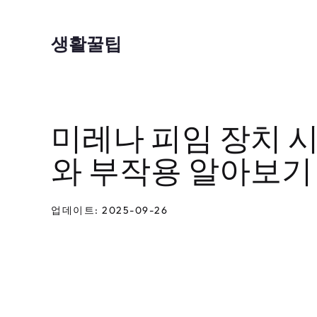
컨
텐
생활꿀팁
츠
로
건
미레나 피임 장치 시
너
뛰
와 부작용 알아보기
기
업데이트: 2025-09-26