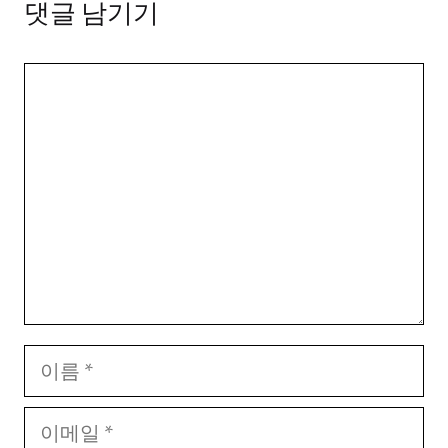
댓글 남기기
댓
글
이
름
이