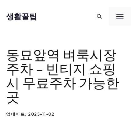
컨
텐
생활꿀팁
메
츠
뉴
로
건
동묘앞역 벼룩시장
너
주차 – 빈티지 쇼핑
뛰
기
시 무료주차 가능한
곳
업데이트: 2025-11-02