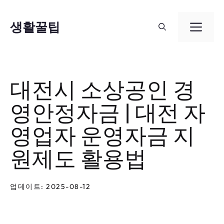
컨
텐
생활꿀팁
메
츠
뉴
로
건
대전시 소상공인 경
너
영안정자금 | 대전 자
뛰
기
영업자 운영자금 지
원제도 활용법
업데이트: 2025-08-12