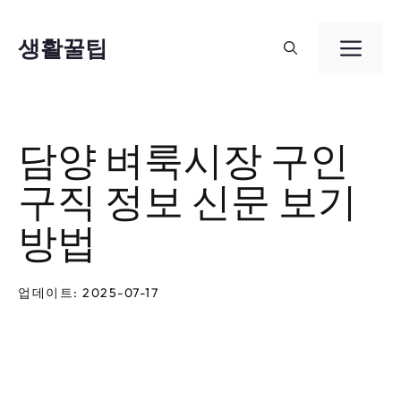
컨
텐
생활꿀팁
메
츠
뉴
로
건
담양 벼룩시장 구인
너
구직 정보 신문 보기
뛰
기
방법
업데이트: 2025-07-17