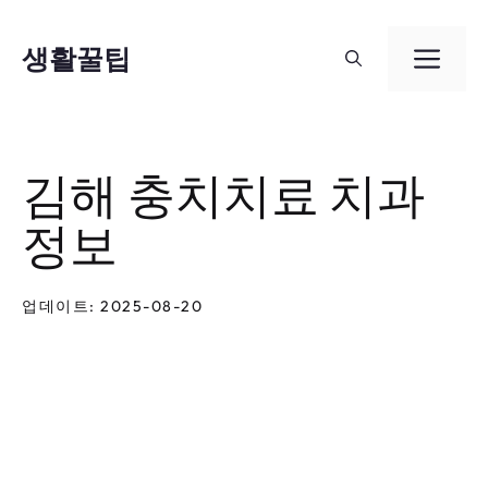
컨
텐
생활꿀팁
메
츠
뉴
로
건
김해 충치치료 치과
너
정보
뛰
기
업데이트: 2025-08-20