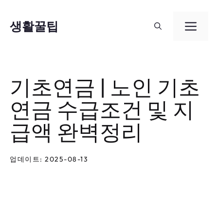
컨
텐
생활꿀팁
메
츠
뉴
로
건
기초연금 | 노인 기초
너
연금 수급조건 및 지
뛰
기
급액 완벽정리
업데이트: 2025-08-13