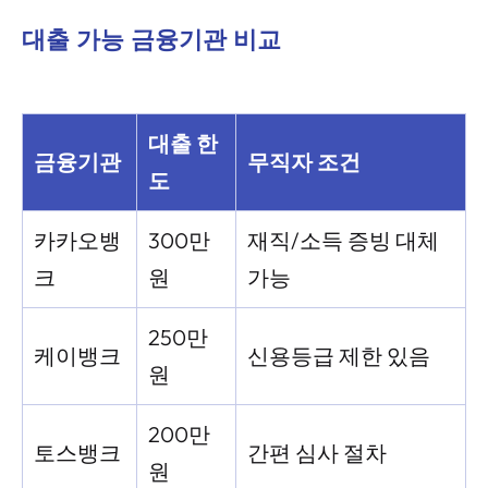
대출 가능 금융기관 비교
대출 한
금융기관
무직자 조건
도
카카오뱅
300만
재직/소득 증빙 대체
크
원
가능
250만
케이뱅크
신용등급 제한 있음
원
200만
토스뱅크
간편 심사 절차
원