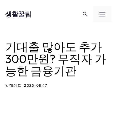
컨
텐
생활꿀팁
메
츠
뉴
로
건
기대출 많아도 추가
너
300만원? 무직자 가
뛰
기
능한 금융기관
업데이트: 2025-08-17