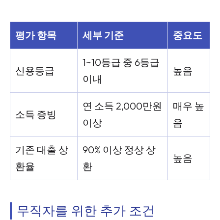
평가 항목
세부 기준
중요도
1~10등급 중 6등급
신용등급
높음
이내
연 소득 2,000만원
매우 높
소득 증빙
이상
음
기존 대출 상
90% 이상 정상 상
높음
환율
환
무직자를 위한 추가 조건