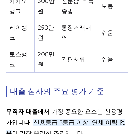
카카오
300만
신분증, 소득
보통
뱅크
원
증빙
케이뱅
250만
통장거래내
쉬움
크
원
역
토스뱅
200만
간편서류
쉬움
크
원
대출 심사의 주요 평가 기준
무직자 대출
에서 가장 중요한 요소는 신용평
가입니다.
신용등급 6등급 이상, 연체 이력 없
음
이 가장 유리한 조건입니다.