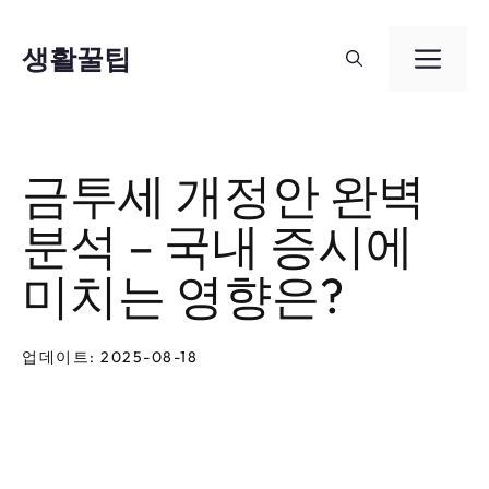
컨
텐
생활꿀팁
메
츠
뉴
로
건
금투세 개정안 완벽
너
분석 – 국내 증시에
뛰
기
미치는 영향은?
업데이트: 2025-08-18