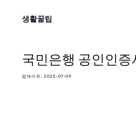
컨
텐
생활꿀팁
츠
로
건
국민은행 공인인증서
너
뛰
기
업데이트: 2025-07-09