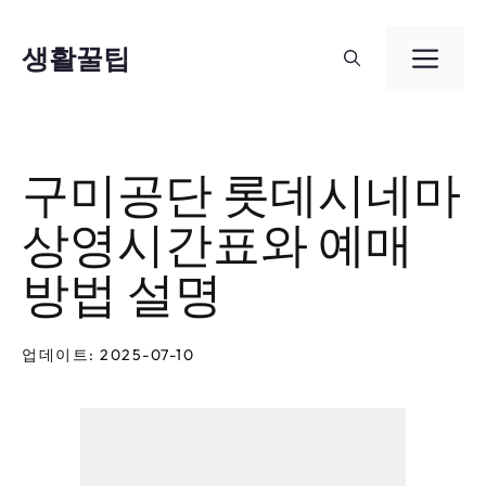
컨
텐
생활꿀팁
메
츠
뉴
로
건
구미공단 롯데시네마
너
상영시간표와 예매
뛰
기
방법 설명
업데이트: 2025-07-10