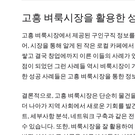
고흥 벼룩시장을 활용한 
고흥 벼룩시장에서 제공된 구인구직 정보를 
어, 시장을 통해 알게 된 작은 로컬 카페에
쌓고 결국 창업에까지 이른 이들의 사례가 
점이 되었던 그런 사례들 역시 벼룩시장이 
한 성공 사례들은 고흥 벼룩시장을 통한 정
결론적으로, 고흥 벼룩시장은 단순히 물건을
더 나아가 지역 사회에서 새로운 기회를 발견
트, 세부사항 분석, 네트워크 구축과 같은 
수 있습니다. 또한, 벼룩시장을 잘 활용하여