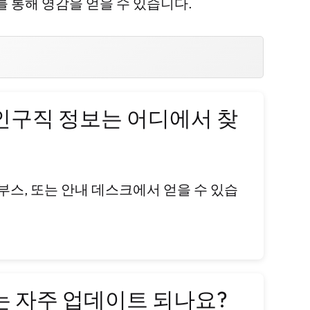
를 통해 영감을 얻을 수 있습니다.
구인구직 정보는 어디에서 찾
 부스, 또는 안내 데스크에서 얻을 수 있습
는 자주 업데이트 되나요?