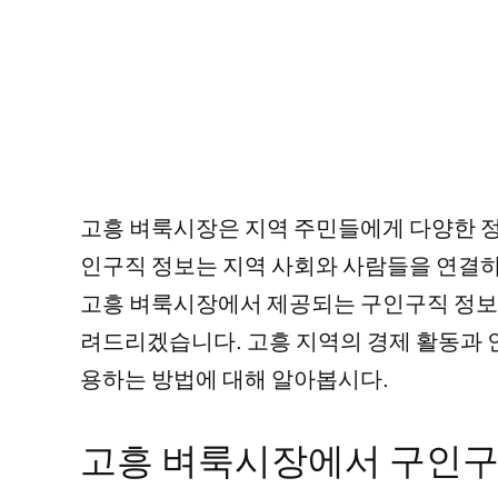
고흥 벼룩시장은 지역 주민들에게 다양한 정
인구직 정보는 지역 사회와 사람들을 연결하
고흥 벼룩시장에서 제공되는 구인구직 정보
려드리겠습니다. 고흥 지역의 경제 활동과 
용하는 방법에 대해 알아봅시다.
고흥 벼룩시장에서 구인구