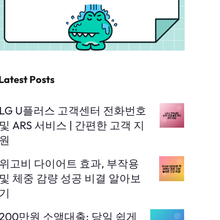
Latest Posts
LG U플러스 고객센터 전화번호
및 ARS 서비스 | 간편한 고객 지
원
위고비 다이어트 효과, 부작용
및 체중 감량 성공 비결 알아보
기
200만원 소액대출: 당일 쉽게