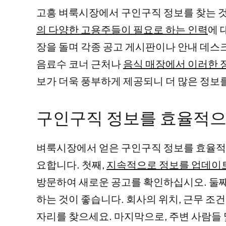
고흥 벼룩시장에서 구인구직 정보를 찾는 
의 다양한 고용주들이 필요로 하는 인력
에 
장을 돌며 각종 공고 게시판이나 안내 데스
음료수 코너 근처나
음식 매장에서 이러한 
보가 더욱 풍부하게 제공되니 더 많은 정보를
구인구직 정보를 효율적으
벼룩시장에서 얻은 구인구직 정보를 효율적
요합니다. 첫째,
지속적으로 정보를 업데이
방문하여 새로운 공고를 확인하십시오. 둘째
하는 것이 좋습니다. 회사의 위치, 근무 조건
자리를 찾으세요. 마지막으로, 주변 사람들