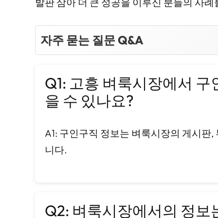
발판 삼아 더 큰 성공을 이루신 분들의 사례
자주 묻는 질문 Q&A
Q1: 고흥 벼룩시장에서 
을 수 있나요?
A1: 구인구직 정보는 벼룩시장의 게시판,
니다.
Q2: 벼룩시장에서의 정보