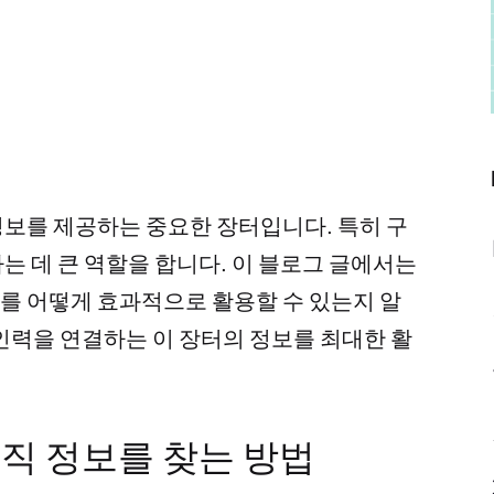
보를 제공하는 중요한 장터입니다. 특히 구
는 데 큰 역할을 합니다. 이 블로그 글에서는
를 어떻게 효과적으로 활용할 수 있는지 알
인력을 연결하는 이 장터의 정보를 최대한 활
직 정보를 찾는 방법