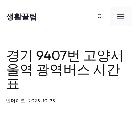
컨
텐
생활꿀팁
메
츠
뉴
로
건
경기 9407번 고양서
너
울역 광역버스 시간
뛰
기
표
업데이트: 2025-10-29