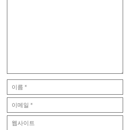
댓
글
이
름
이
메
웹
일
사