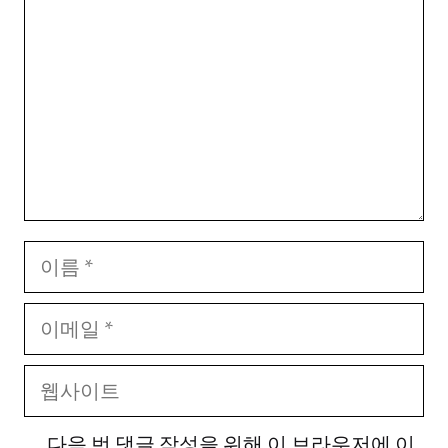
글
이
름
이
메
웹
일
사
다음 번 댓글 작성을 위해 이 브라우저에 이