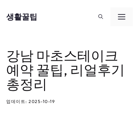
컨
텐
생활꿀팁
메
츠
뉴
로
건
강남 마초스테이크
너
예약 꿀팁, 리얼후기
뛰
기
총정리
업데이트: 2025-10-19